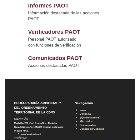
Informes PAOT
Información destacada de las acciones
PAOT
Verificadores PAOT
Personal PAOT autorizado
con funciones de verificación
Comunicados PAOT
Acciones destacadas PAOT
PROCURADURÍA AMBIENTAL Y
Navegación
DEL ORDENAMIENTO
Inicio
TERRITORIAL DE LA CDMX
Denuncia
¿Quiénes somos?
DIRECCIÓN
Micrositios
Medellín 202, Col. Roma Sur, Alcaldía
Comunicados
Cuauhtémoc, C.P. 06700, Ciudad de México
Consejo de Gobierno
WEB E-MAIL
Correo Institucional
TELÉFONO