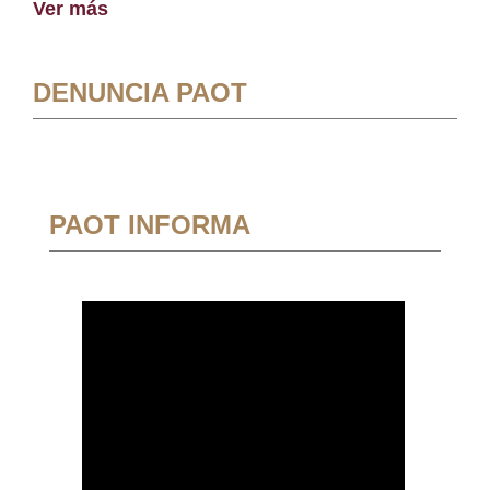
Ver más
DENUNCIA PAOT
PAOT INFORMA