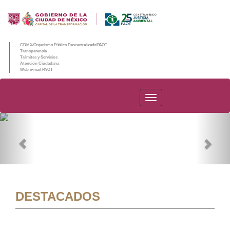
CDMX/Organismo Público Descentralizado/PAOT
Transparencia
Trámites y Servicios
Atención Ciudadana
Web e-mail PAOT
PAOT
Previous
Nex
DESTACADOS