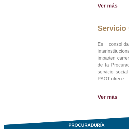
Ver más
Servicio 
Es consolid
interinstituci
imparten carre
de la Procura
servicio socia
PAOT ofrece.
Ver más
PROCURADURÍA