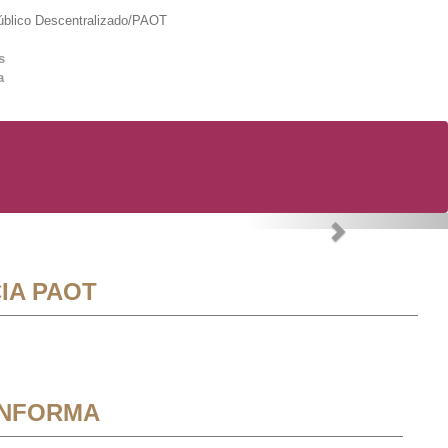
lico Descentralizado/PAOT
s
a
Next
IA PAOT
INFORMA