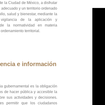
de la Ciudad de México, a disfrutar
 adecuado y un territorio ordenado
llo, salud y bienestar, mediante la
vigilancia de la aplicación y
 de la normatividad en materia
 ordenamiento territorial.
encia e información
ia gubernamental es la obligación
os de hacer pública y accesible la
bre sus actividades y decisiones.
es permitir que los ciudadanos