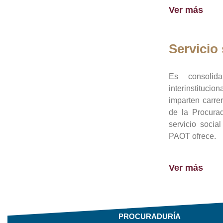
Ver más
Servicio 
Es consolid
interinstituci
imparten carre
de la Procura
servicio socia
PAOT ofrece.
Ver más
PROCURADURÍA