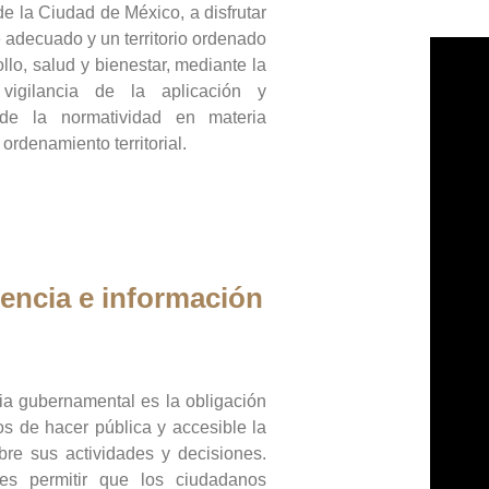
de la Ciudad de México, a disfrutar
 adecuado y un territorio ordenado
llo, salud y bienestar, mediante la
vigilancia de la aplicación y
 de la normatividad en materia
 ordenamiento territorial.
encia e información
ia gubernamental es la obligación
os de hacer pública y accesible la
bre sus actividades y decisiones.
es permitir que los ciudadanos