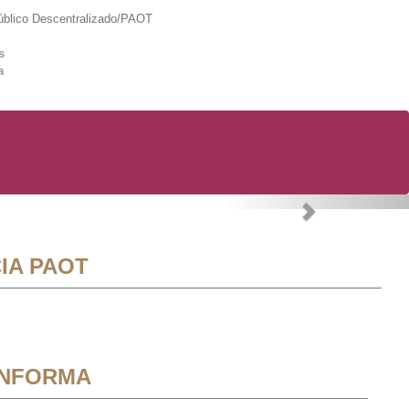
lico Descentralizado/PAOT
s
a
Next
IA PAOT
INFORMA