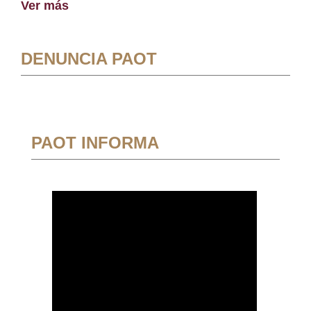
Ver más
DENUNCIA PAOT
PAOT INFORMA