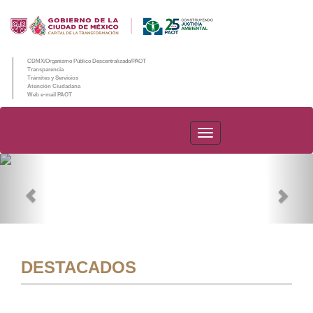
CDMX/Organismo Público Descentralizado/PAOT
Transparencia
Trámites y Servicios
Atención Ciudadana
Web e-mail PAOT
PAOT
Previous
Nex
DESTACADOS