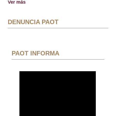
Ver más
DENUNCIA PAOT
PAOT INFORMA