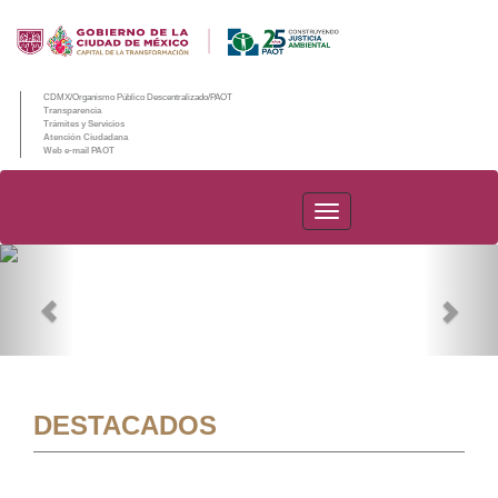
CDMX/Organismo Público Descentralizado/PAOT
Transparencia
Trámites y Servicios
Atención Ciudadana
Web e-mail PAOT
PAOT
Previous
Nex
DESTACADOS