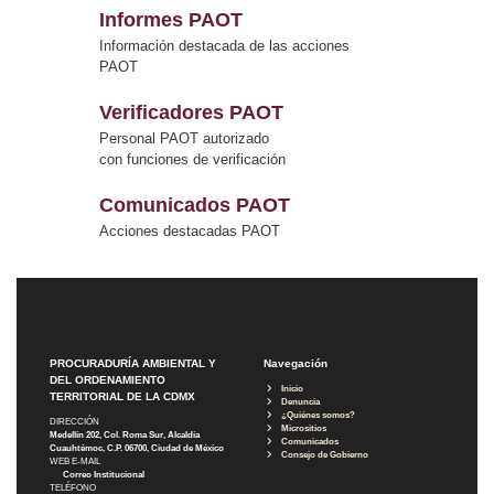
Informes PAOT
Información destacada de las acciones
PAOT
Verificadores PAOT
Personal PAOT autorizado
con funciones de verificación
Comunicados PAOT
Acciones destacadas PAOT
PROCURADURÍA AMBIENTAL Y
Navegación
DEL ORDENAMIENTO
Inicio
TERRITORIAL DE LA CDMX
Denuncia
¿Quiénes somos?
DIRECCIÓN
Micrositios
Medellín 202, Col. Roma Sur, Alcaldía
Comunicados
Cuauhtémoc, C.P. 06700, Ciudad de México
Consejo de Gobierno
WEB E-MAIL
Correo Institucional
TELÉFONO