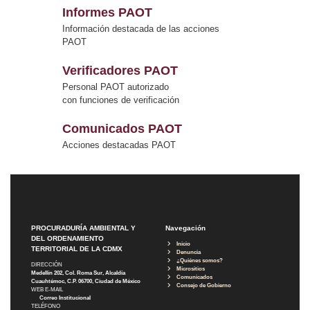
Informes PAOT
Información destacada de las acciones
PAOT
Verificadores PAOT
Personal PAOT autorizado
con funciones de verificación
Comunicados PAOT
Acciones destacadas PAOT
PROCURADURÍA AMBIENTAL Y
Navegación
DEL ORDENAMIENTO
Inicio
TERRITORIAL DE LA CDMX
Denuncia
¿Quiénes somos?
DIRECCIÓN
Micrositios
Medellín 202, Col. Roma Sur, Alcaldía
Comunicados
Cuauhtémoc, C.P. 06700, Ciudad de México
Consejo de Gobierno
WEB E-MAIL
Correo Institucional
TELÉFONO