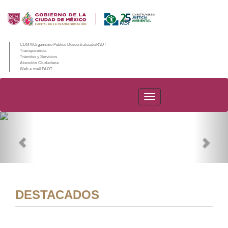
CDMX/Organismo Público Descentralizado/PAOT
Transparencia
Trámites y Servicios
Atención Ciudadana
Web e-mail PAOT
PAOT
Previous
Nex
DESTACADOS