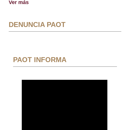
Ver más
DENUNCIA PAOT
PAOT INFORMA