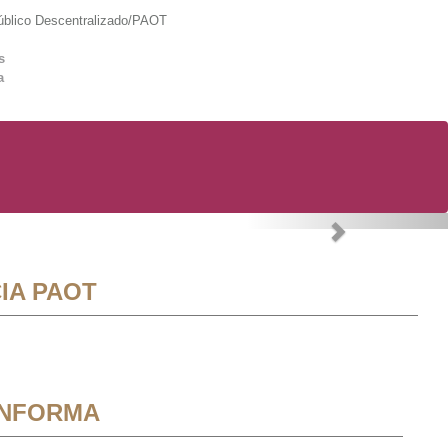
lico Descentralizado/PAOT
s
a
Next
IA PAOT
INFORMA