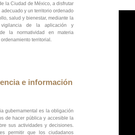
de la Ciudad de México, a disfrutar
 adecuado y un territorio ordenado
llo, salud y bienestar, mediante la
vigilancia de la aplicación y
 de la normatividad en materia
 ordenamiento territorial.
encia e información
ia gubernamental es la obligación
os de hacer pública y accesible la
bre sus actividades y decisiones.
es permitir que los ciudadanos