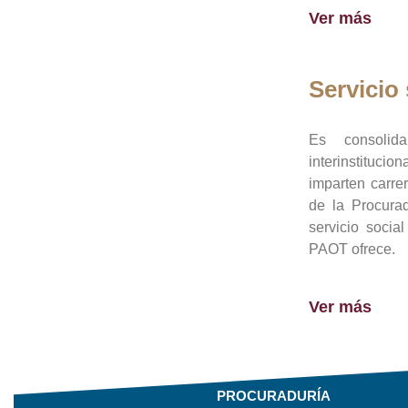
Ver más
Servicio 
Es consolid
interinstituci
imparten carre
de la Procura
servicio socia
PAOT ofrece.
Ver más
PROCURADURÍA