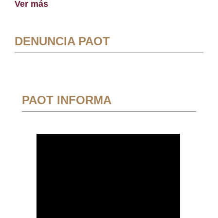
Ver más
DENUNCIA PAOT
PAOT INFORMA