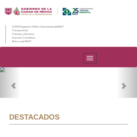
CDMX/Organismo Público Descentralizado/PAOT
Transparencia
Trámites y Servicios
Atención Ciudadana
Web e-mail PAOT
PAOT
Previous
Nex
DESTACADOS