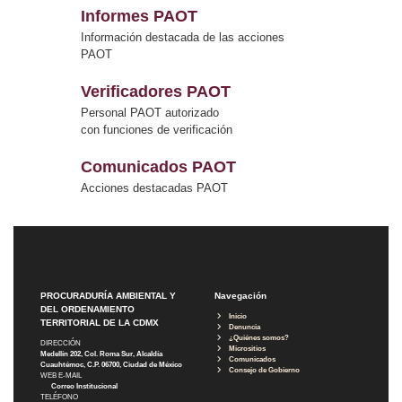
Informes PAOT
Información destacada de las acciones
PAOT
Verificadores PAOT
Personal PAOT autorizado
con funciones de verificación
Comunicados PAOT
Acciones destacadas PAOT
PROCURADURÍA AMBIENTAL Y
Navegación
DEL ORDENAMIENTO
Inicio
TERRITORIAL DE LA CDMX
Denuncia
¿Quiénes somos?
DIRECCIÓN
Micrositios
Medellín 202, Col. Roma Sur, Alcaldía
Comunicados
Cuauhtémoc, C.P. 06700, Ciudad de México
Consejo de Gobierno
WEB E-MAIL
Correo Institucional
TELÉFONO