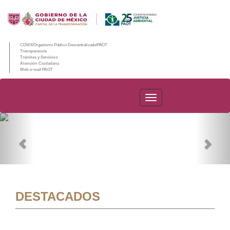
CDMX/Organismo Público Descentralizado/PAOT
Transparencia
Trámites y Servicios
Atención Ciudadana
Web e-mail PAOT
PAOT
Previous
Nex
DESTACADOS