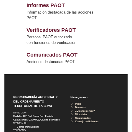
Informes PAOT
Información destacada de las acciones
PAOT
Verificadores PAOT
Personal PAOT autorizado
con funciones de verificación
Comunicados PAOT
Acciones destacadas PAOT
PROCURADURÍA AMBIENTAL Y
Navegación
DEL ORDENAMIENTO
Inicio
TERRITORIAL DE LA CDMX
Denuncia
¿Quiénes somos?
DIRECCIÓN
Micrositios
Medellín 202, Col. Roma Sur, Alcaldía
Comunicados
Cuauhtémoc, C.P. 06700, Ciudad de México
Consejo de Gobierno
WEB E-MAIL
Correo Institucional
TELÉFONO