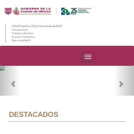
CDMX/Organismo Público Descentralizado/PAOT
Transparencia
Trámites y Servicios
Atención Ciudadana
Web e-mail PAOT
PAOT
Previous
Nex
DESTACADOS