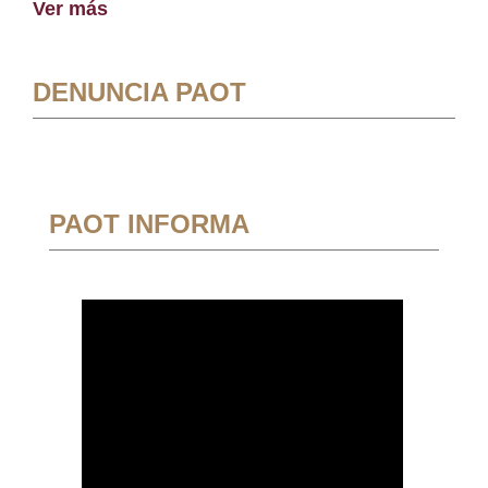
Ver más
DENUNCIA PAOT
PAOT INFORMA