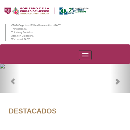
CDMX/Organismo Público Descentralizado/PAOT
Transparencia
Trámites y Servicios
Atención Ciudadana
Web e-mail PAOT
PAOT
Previous
Nex
DESTACADOS