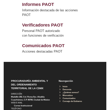
Informes PAOT
Información destacada de las acciones
PAOT
Verificadores PAOT
Personal PAOT autorizado
con funciones de verificación
Comunicados PAOT
Acciones destacadas PAOT
PROCURADURÍA AMBIENTAL Y
Navegación
DEL ORDENAMIENTO
Inicio
TERRITORIAL DE LA CDMX
Denuncia
¿Quiénes somos?
DIRECCIÓN
Micrositios
Medellín 202, Col. Roma Sur, Alcaldía
Comunicados
Cuauhtémoc, C.P. 06700, Ciudad de México
Consejo de Gobierno
WEB E-MAIL
Correo Institucional
TELÉFONO