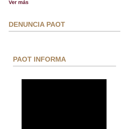
Ver más
DENUNCIA PAOT
PAOT INFORMA