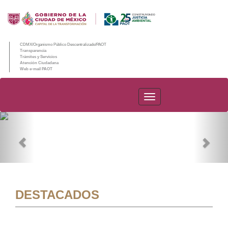
CDMX/Organismo Público Descentralizado/PAOT
Transparencia
Trámites y Servicios
Atención Ciudadana
Web e-mail PAOT
PAOT
Previous
Nex
DESTACADOS