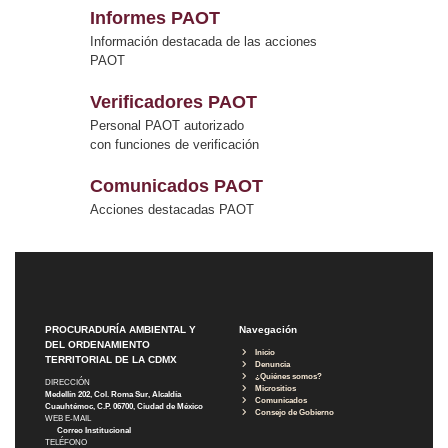
Informes PAOT
Información destacada de las acciones
PAOT
Verificadores PAOT
Personal PAOT autorizado
con funciones de verificación
Comunicados PAOT
Acciones destacadas PAOT
PROCURADURÍA AMBIENTAL Y
Navegación
DEL ORDENAMIENTO
Inicio
TERRITORIAL DE LA CDMX
Denuncia
¿Quiénes somos?
DIRECCIÓN
Micrositios
Medellín 202, Col. Roma Sur, Alcaldía
Comunicados
Cuauhtémoc, C.P. 06700, Ciudad de México
Consejo de Gobierno
WEB E-MAIL
Correo Institucional
TELÉFONO