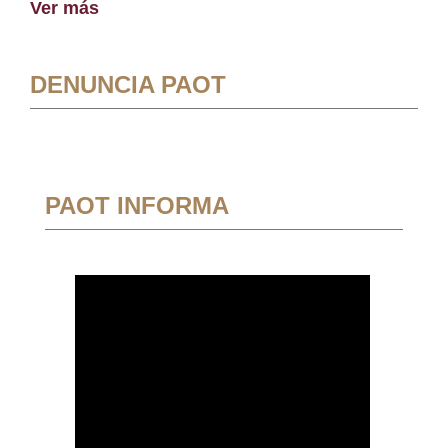
Ver más
DENUNCIA PAOT
PAOT INFORMA