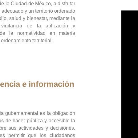
de la Ciudad de México, a disfrutar
 adecuado y un territorio ordenado
llo, salud y bienestar, mediante la
vigilancia de la aplicación y
 de la normatividad en materia
 ordenamiento territorial.
encia e información
ia gubernamental es la obligación
os de hacer pública y accesible la
bre sus actividades y decisiones.
es permitir que los ciudadanos