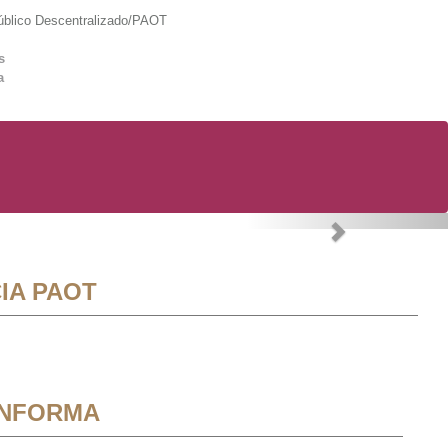
lico Descentralizado/PAOT
s
a
Next
IA PAOT
INFORMA