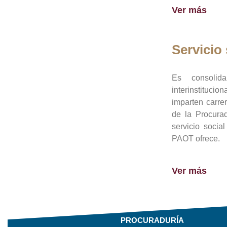
Ver más
Servicio 
Es consolid
interinstituci
imparten carre
de la Procura
servicio socia
PAOT ofrece.
Ver más
PROCURADURÍA