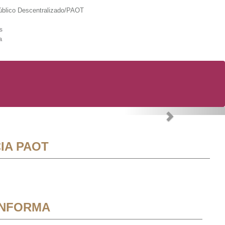
lico Descentralizado/PAOT
s
a
Next
IA PAOT
INFORMA