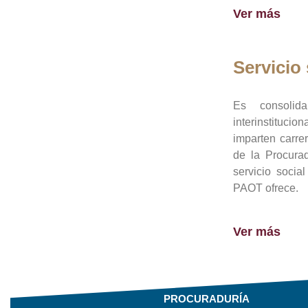
Ver más
Servicio 
Es consolid
interinstituci
imparten carre
de la Procura
servicio socia
PAOT ofrece.
Ver más
PROCURADURÍA