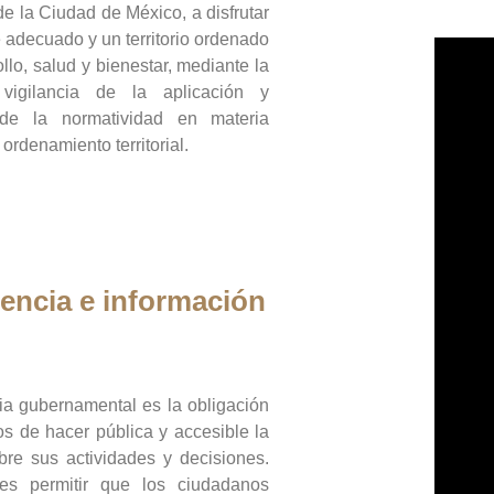
de la Ciudad de México, a disfrutar
 adecuado y un territorio ordenado
llo, salud y bienestar, mediante la
vigilancia de la aplicación y
 de la normatividad en materia
 ordenamiento territorial.
encia e información
ia gubernamental es la obligación
os de hacer pública y accesible la
bre sus actividades y decisiones.
es permitir que los ciudadanos