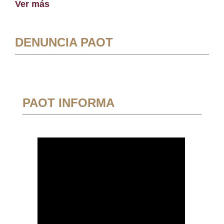
Ver más
DENUNCIA PAOT
PAOT INFORMA