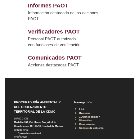
Informes PAOT
Información destacada de las acciones
PAOT
Verificadores PAOT
Personal PAOT autorizado
con funciones de verificación
Comunicados PAOT
Acciones destacadas PAOT
PROCURADURÍA AMBIENTAL Y
Navegación
DEL ORDENAMIENTO
Inicio
TERRITORIAL DE LA CDMX
Denuncia
¿Quiénes somos?
DIRECCIÓN
Micrositios
Medellín 202, Col. Roma Sur, Alcaldía
Comunicados
Cuauhtémoc, C.P. 06700, Ciudad de México
Consejo de Gobierno
WEB E-MAIL
Correo Institucional
TELÉFONO