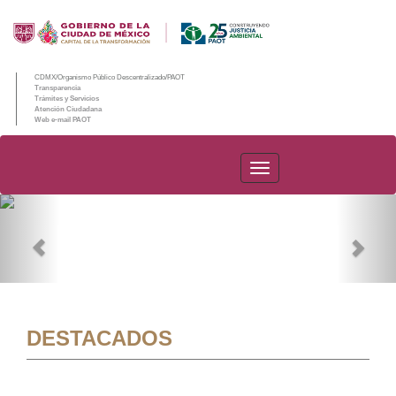
CDMX/Organismo Público Descentralizado/PAOT
Transparencia
Trámites y Servicios
Atención Ciudadana
Web e-mail PAOT
PAOT
Previous
Nex
DESTACADOS