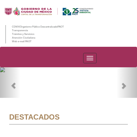
CDMX/Organismo Público Descentralizado/PAOT
Transparencia
Trámites y Servicios
Atención Ciudadana
Web e-mail PAOT
PAOT
Previous
Nex
DESTACADOS