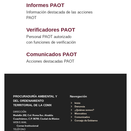
Informes PAOT
Información destacada de las acciones
PAOT
Verificadores PAOT
Personal PAOT autorizado
con funciones de verificación
Comunicados PAOT
Acciones destacadas PAOT
PROCURADURÍA AMBIENTAL Y
Navegación
DEL ORDENAMIENTO
Inicio
TERRITORIAL DE LA CDMX
Denuncia
¿Quiénes somos?
DIRECCIÓN
Micrositios
Medellín 202, Col. Roma Sur, Alcaldía
Comunicados
Cuauhtémoc, C.P. 06700, Ciudad de México
Consejo de Gobierno
WEB E-MAIL
Correo Institucional
TELÉFONO