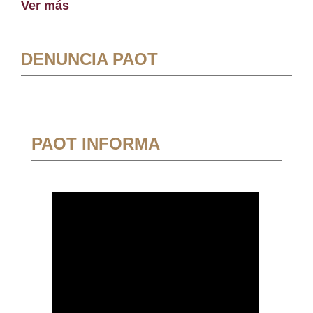
Ver más
DENUNCIA PAOT
PAOT INFORMA