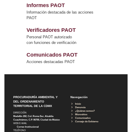
Informes PAOT
Información destacada de las acciones
PAOT
Verificadores PAOT
Personal PAOT autorizado
con funciones de verificación
Comunicados PAOT
Acciones destacadas PAOT
PROCURADURÍA AMBIENTAL Y
Navegación
DEL ORDENAMIENTO
Inicio
TERRITORIAL DE LA CDMX
Denuncia
¿Quiénes somos?
DIRECCIÓN
Micrositios
Medellín 202, Col. Roma Sur, Alcaldía
Comunicados
Cuauhtémoc, C.P. 06700, Ciudad de México
Consejo de Gobierno
WEB E-MAIL
Correo Institucional
TELÉFONO