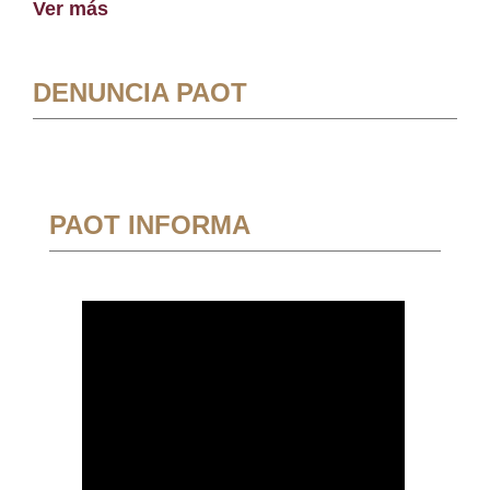
Ver más
DENUNCIA PAOT
PAOT INFORMA