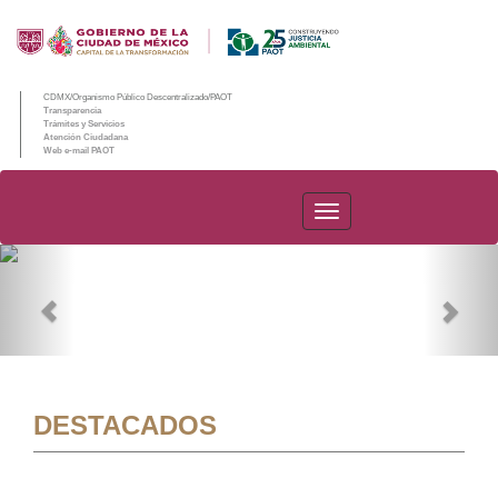
CDMX/Organismo Público Descentralizado/PAOT
Transparencia
Trámites y Servicios
Atención Ciudadana
Web e-mail PAOT
PAOT
Previous
Nex
DESTACADOS