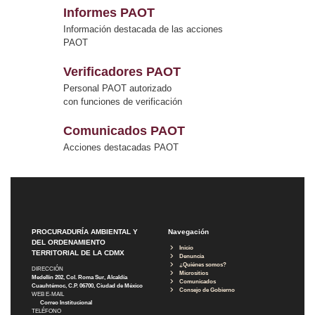
Informes PAOT
Información destacada de las acciones
PAOT
Verificadores PAOT
Personal PAOT autorizado
con funciones de verificación
Comunicados PAOT
Acciones destacadas PAOT
PROCURADURÍA AMBIENTAL Y
Navegación
DEL ORDENAMIENTO
Inicio
TERRITORIAL DE LA CDMX
Denuncia
¿Quiénes somos?
DIRECCIÓN
Micrositios
Medellín 202, Col. Roma Sur, Alcaldía
Comunicados
Cuauhtémoc, C.P. 06700, Ciudad de México
Consejo de Gobierno
WEB E-MAIL
Correo Institucional
TELÉFONO