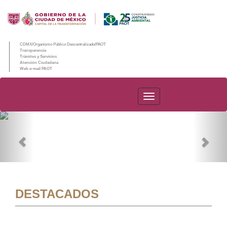
CDMX/Organismo Público Descentralizado/PAOT
Transparencia
Trámites y Servicios
Atención Ciudadana
Web e-mail PAOT
PAOT
Previous
Nex
DESTACADOS