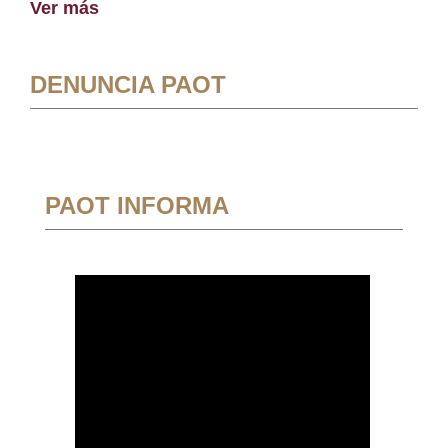
Ver más
DENUNCIA PAOT
PAOT INFORMA