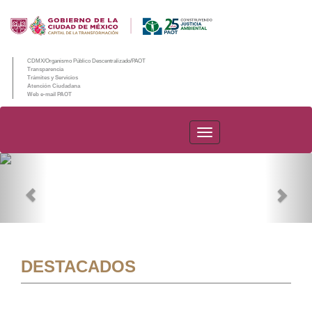
CDMX/Organismo Público Descentralizado/PAOT
Transparencia
Trámites y Servicios
Atención Ciudadana
Web e-mail PAOT
PAOT
Previous
Nex
DESTACADOS