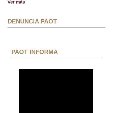
Ver más
DENUNCIA PAOT
PAOT INFORMA