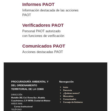
Informes PAOT
Información destacada de las acciones
PAOT
Verificadores PAOT
Personal PAOT autorizado
con funciones de verificación
Comunicados PAOT
Acciones destacadas PAOT
PROCURADURÍA AMBIENTAL Y
Navegación
DEL ORDENAMIENTO
Inicio
TERRITORIAL DE LA CDMX
Denuncia
¿Quiénes somos?
DIRECCIÓN
Micrositios
Medellín 202, Col. Roma Sur, Alcaldía
Comunicados
Cuauhtémoc, C.P. 06700, Ciudad de México
Consejo de Gobierno
WEB E-MAIL
Correo Institucional
TELÉFONO