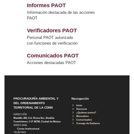
Informes PAOT
Información destacada de las acciones
PAOT
Verificadores PAOT
Personal PAOT autorizado
con funciones de verificación
Comunicados PAOT
Acciones destacadas PAOT
PROCURADURÍA AMBIENTAL Y
Navegación
DEL ORDENAMIENTO
Inicio
TERRITORIAL DE LA CDMX
Denuncia
¿Quiénes somos?
DIRECCIÓN
Micrositios
Medellín 202, Col. Roma Sur, Alcaldía
Comunicados
Cuauhtémoc, C.P. 06700, Ciudad de México
Consejo de Gobierno
WEB E-MAIL
Correo Institucional
TELÉFONO