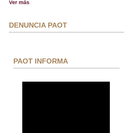
Ver más
DENUNCIA PAOT
PAOT INFORMA