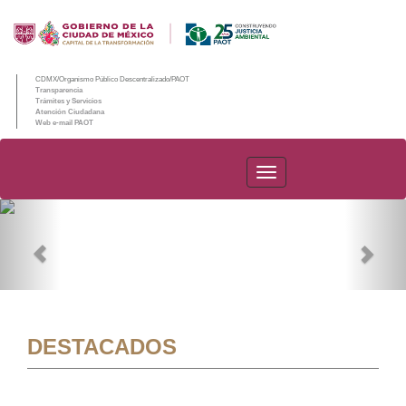
CDMX/Organismo Público Descentralizado/PAOT
Transparencia
Trámites y Servicios
Atención Ciudadana
Web e-mail PAOT
PAOT
Previous
Nex
DESTACADOS