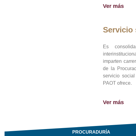
Ver más
Servicio 
Es consolid
interinstituci
imparten carre
de la Procura
servicio socia
PAOT ofrece.
Ver más
PROCURADURÍA