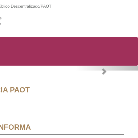
lico Descentralizado/PAOT
s
a
Next
IA PAOT
INFORMA