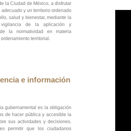
de la Ciudad de México, a disfrutar
 adecuado y un territorio ordenado
llo, salud y bienestar, mediante la
vigilancia de la aplicación y
 de la normatividad en materia
 ordenamiento territorial.
encia e información
ia gubernamental es la obligación
os de hacer pública y accesible la
bre sus actividades y decisiones.
es permitir que los ciudadanos