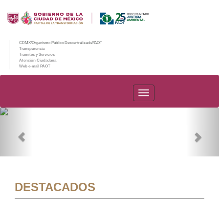
CDMX/Organismo Público Descentralizado/PAOT
Transparencia
Trámites y Servicios
Atención Ciudadana
Web e-mail PAOT
PAOT
Previous
Nex
DESTACADOS