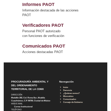
Informes PAOT
Información destacada de las acciones
PAOT
Verificadores PAOT
Personal PAOT autorizado
con funciones de verificación
Comunicados PAOT
Acciones destacadas PAOT
PROCURADURÍA AMBIENTAL Y
Navegación
DEL ORDENAMIENTO
Inicio
TERRITORIAL DE LA CDMX
Denuncia
¿Quiénes somos?
DIRECCIÓN
Micrositios
Medellín 202, Col. Roma Sur, Alcaldía
Comunicados
Cuauhtémoc, C.P. 06700, Ciudad de México
Consejo de Gobierno
WEB E-MAIL
Correo Institucional
TELÉFONO