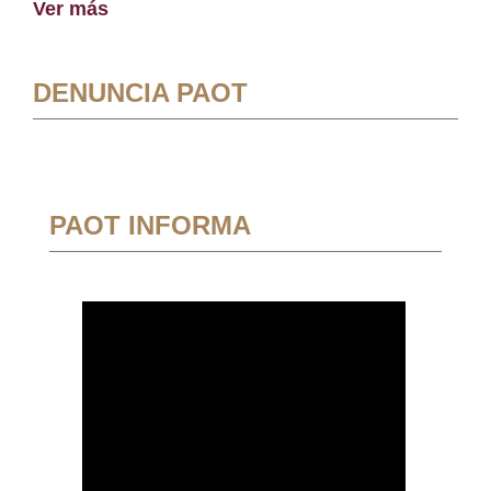
Ver más
DENUNCIA PAOT
PAOT INFORMA