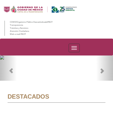
CDMX/Organismo Público Descentralizado/PAOT
Transparencia
Trámites y Servicios
Atención Ciudadana
Web e-mail PAOT
PAOT
Previous
Nex
DESTACADOS