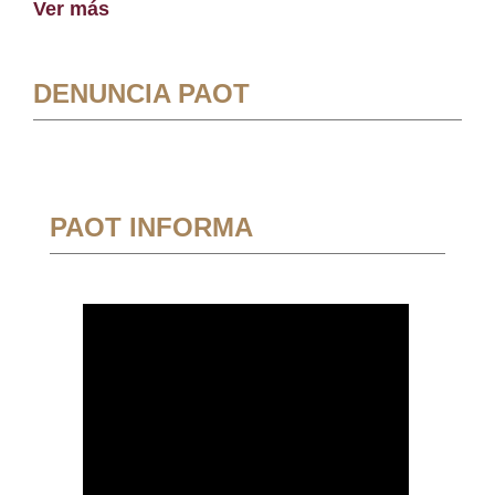
Ver más
DENUNCIA PAOT
PAOT INFORMA