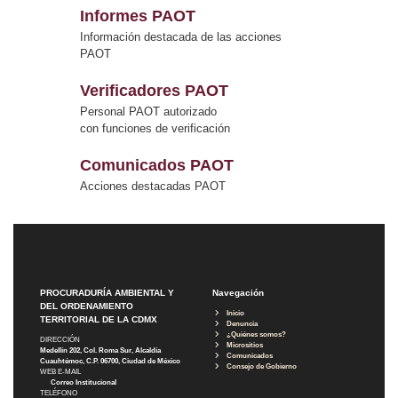
Informes PAOT
Información destacada de las acciones
PAOT
Verificadores PAOT
Personal PAOT autorizado
con funciones de verificación
Comunicados PAOT
Acciones destacadas PAOT
PROCURADURÍA AMBIENTAL Y
Navegación
DEL ORDENAMIENTO
Inicio
TERRITORIAL DE LA CDMX
Denuncia
¿Quiénes somos?
DIRECCIÓN
Micrositios
Medellín 202, Col. Roma Sur, Alcaldía
Comunicados
Cuauhtémoc, C.P. 06700, Ciudad de México
Consejo de Gobierno
WEB E-MAIL
Correo Institucional
TELÉFONO