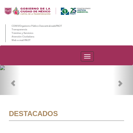
CDMX/Organismo Público Descentralizado/PAOT
Transparencia
Trámites y Servicios
Atención Ciudadana
Web e-mail PAOT
PAOT
Previous
Nex
DESTACADOS