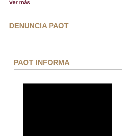
Ver más
DENUNCIA PAOT
PAOT INFORMA