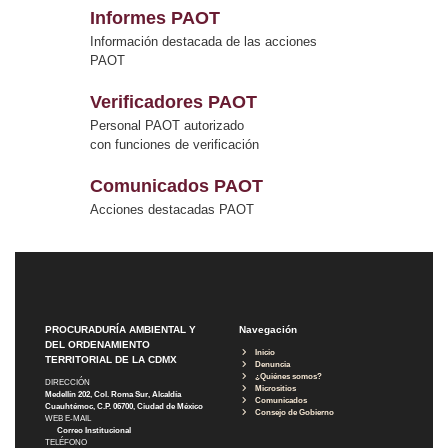
Informes PAOT
Información destacada de las acciones
PAOT
Verificadores PAOT
Personal PAOT autorizado
con funciones de verificación
Comunicados PAOT
Acciones destacadas PAOT
PROCURADURÍA AMBIENTAL Y
Navegación
DEL ORDENAMIENTO
Inicio
TERRITORIAL DE LA CDMX
Denuncia
¿Quiénes somos?
DIRECCIÓN
Micrositios
Medellín 202, Col. Roma Sur, Alcaldía
Comunicados
Cuauhtémoc, C.P. 06700, Ciudad de México
Consejo de Gobierno
WEB E-MAIL
Correo Institucional
TELÉFONO