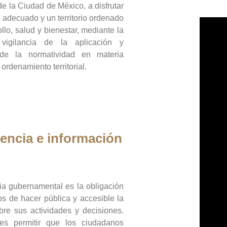
de la Ciudad de México, a disfrutar
 adecuado y un territorio ordenado
llo, salud y bienestar, mediante la
vigilancia de la aplicación y
 de la normatividad en materia
 ordenamiento territorial.
encia e información
ia gubernamental es la obligación
os de hacer pública y accesible la
bre sus actividades y decisiones.
es permitir que los ciudadanos