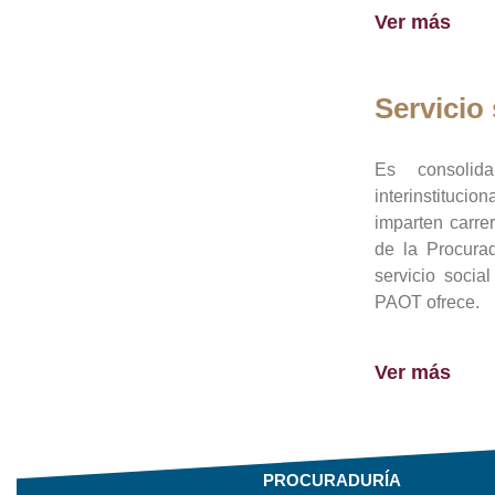
Ver más
Servicio 
Es consolid
interinstituci
imparten carre
de la Procura
servicio socia
PAOT ofrece.
Ver más
PROCURADURÍA