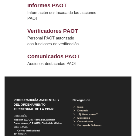
Informes PAOT
Información destacada de las acciones
PAOT
Verificadores PAOT
Personal PAOT autorizado
con funciones de verificación
Comunicados PAOT
Acciones destacadas PAOT
PROCURADURÍA AMBIENTAL Y
Navegación
DEL ORDENAMIENTO
Inicio
TERRITORIAL DE LA CDMX
Denuncia
¿Quiénes somos?
DIRECCIÓN
Micrositios
Medellín 202, Col. Roma Sur, Alcaldía
Comunicados
Cuauhtémoc, C.P. 06700, Ciudad de México
Consejo de Gobierno
WEB E-MAIL
Correo Institucional
TELÉFONO