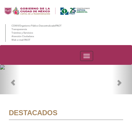
CDMX/Organismo Público Descentralizado/PAOT
Transparencia
Trámites y Servicios
Atención Ciudadana
Web e-mail PAOT
PAOT
Previous
Nex
DESTACADOS