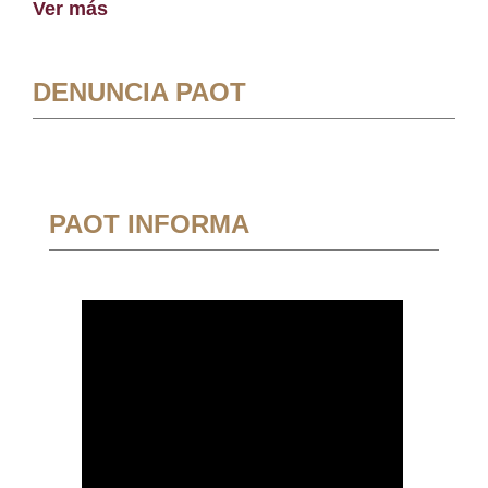
Ver más
DENUNCIA PAOT
PAOT INFORMA