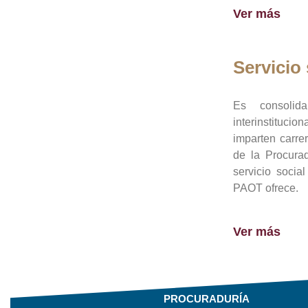
Ver más
Servicio 
Es consolid
interinstituci
imparten carre
de la Procura
servicio socia
PAOT ofrece.
Ver más
PROCURADURÍA