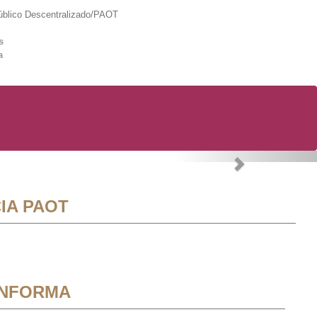
lico Descentralizado/PAOT
s
a
Next
IA PAOT
INFORMA