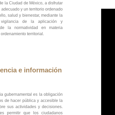
de la Ciudad de México, a disfrutar
 adecuado y un territorio ordenado
llo, salud y bienestar, mediante la
vigilancia de la aplicación y
 de la normatividad en materia
 ordenamiento territorial.
encia e información
ia gubernamental es la obligación
os de hacer pública y accesible la
bre sus actividades y decisiones.
es permitir que los ciudadanos