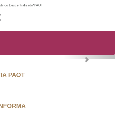
lico Descentralizado/PAOT
s
a
Next
IA PAOT
INFORMA