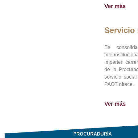
Ver más
Servicio 
Es consolid
interinstituci
imparten carre
de la Procura
servicio socia
PAOT ofrece.
Ver más
PROCURADURÍA