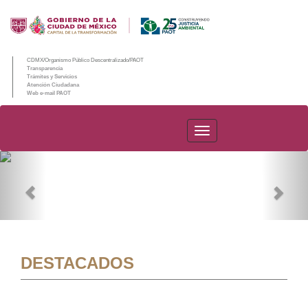
CDMX/Organismo Público Descentralizado/PAOT
Transparencia
Trámites y Servicios
Atención Ciudadana
Web e-mail PAOT
PAOT
Previous
Nex
DESTACADOS