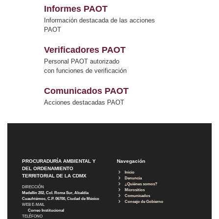
Informes PAOT
Información destacada de las acciones
PAOT
Verificadores PAOT
Personal PAOT autorizado
con funciones de verificación
Comunicados PAOT
Acciones destacadas PAOT
PROCURADURÍA AMBIENTAL Y
Navegación
DEL ORDENAMIENTO
Inicio
TERRITORIAL DE LA CDMX
Denuncia
¿Quiénes somos?
DIRECCIÓN
Micrositios
Medellín 202, Col. Roma Sur, Alcaldía
Comunicados
Cuauhtémoc, C.P. 06700, Ciudad de México
Consejo de Gobierno
WEB E-MAIL
Correo Institucional
TELÉFONO