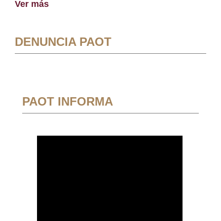
Ver más
DENUNCIA PAOT
PAOT INFORMA