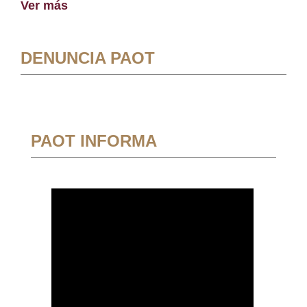
Ver más
DENUNCIA PAOT
PAOT INFORMA