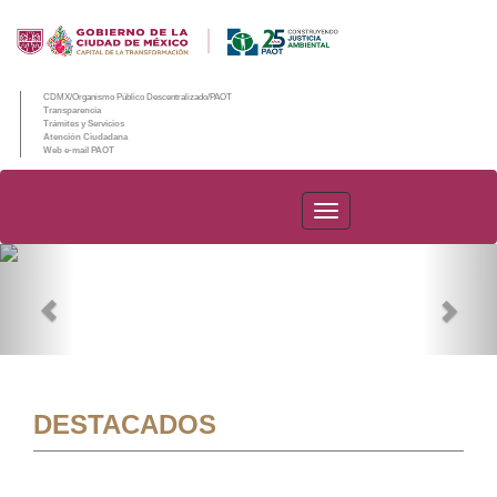
CDMX/Organismo Público Descentralizado/PAOT
Transparencia
Trámites y Servicios
Atención Ciudadana
Web e-mail PAOT
PAOT
Previous
Nex
DESTACADOS