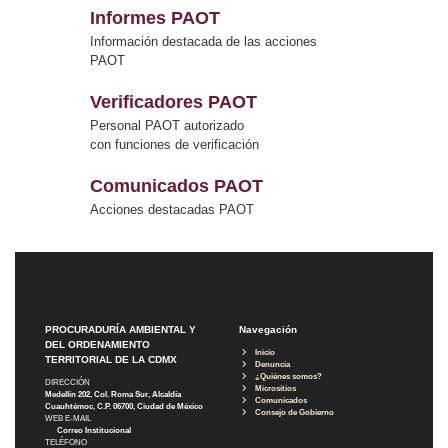
Informes PAOT
Información destacada de las acciones
PAOT
Verificadores PAOT
Personal PAOT autorizado
con funciones de verificación
Comunicados PAOT
Acciones destacadas PAOT
PROCURADURÍA AMBIENTAL Y
Navegación
DEL ORDENAMIENTO
Inicio
TERRITORIAL DE LA CDMX
Denuncia
¿Quiénes somos?
DIRECCIÓN
Micrositios
Medellín 202, Col. Roma Sur, Alcaldía
Comunicados
Cuauhtémoc, C.P. 06700, Ciudad de México
Consejo de Gobierno
WEB E-MAIL
Correo Institucional
TELÉFONO