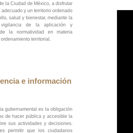
de la Ciudad de México, a disfrutar
 adecuado y un territorio ordenado
llo, salud y bienestar, mediante la
vigilancia de la aplicación y
 de la normatividad en materia
 ordenamiento territorial.
encia e información
ia gubernamental es la obligación
os de hacer pública y accesible la
bre sus actividades y decisiones.
es permitir que los ciudadanos