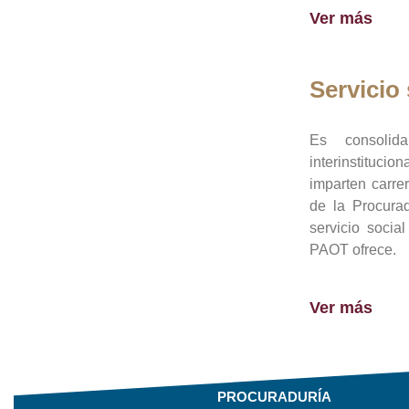
Ver más
Servicio 
Es consolid
interinstituci
imparten carre
de la Procura
servicio socia
PAOT ofrece.
Ver más
PROCURADURÍA