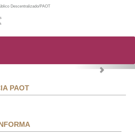
lico Descentralizado/PAOT
s
a
Next
IA PAOT
INFORMA