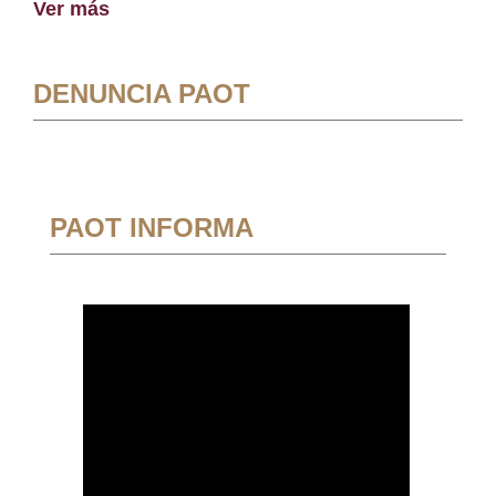
Ver más
DENUNCIA PAOT
PAOT INFORMA