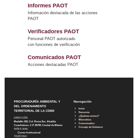
Informes PAOT
Información destacada de las acciones
PAOT
Verificadores PAOT
Personal PAOT autorizado
con funciones de verificación
Comunicados PAOT
Acciones destacadas PAOT
PROCURADURÍA AMBIENTAL Y
Navegación
DEL ORDENAMIENTO
Inicio
TERRITORIAL DE LA CDMX
Denuncia
¿Quiénes somos?
DIRECCIÓN
Micrositios
Medellín 202, Col. Roma Sur, Alcaldía
Comunicados
Cuauhtémoc, C.P. 06700, Ciudad de México
Consejo de Gobierno
WEB E-MAIL
Correo Institucional
TELÉFONO