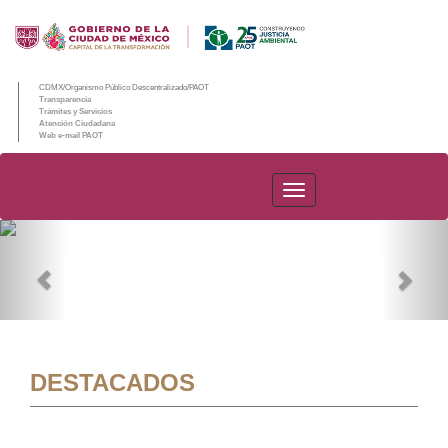
CDMX/Organismo Público Descentralizado/PAOT
Transparencia
Trámites y Servicios
Atención Ciudadana
Web e-mail PAOT
PAOT
Previous
Nex
DESTACADOS