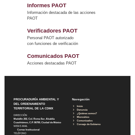
Informes PAOT
Información destacada de las acciones
PAOT
Verificadores PAOT
Personal PAOT autorizado
con funciones de verificación
Comunicados PAOT
Acciones destacadas PAOT
PROCURADURÍA AMBIENTAL Y
Navegación
DEL ORDENAMIENTO
Inicio
TERRITORIAL DE LA CDMX
Denuncia
¿Quiénes somos?
DIRECCIÓN
Micrositios
Medellín 202, Col. Roma Sur, Alcaldía
Comunicados
Cuauhtémoc, C.P. 06700, Ciudad de México
Consejo de Gobierno
WEB E-MAIL
Correo Institucional
TELÉFONO