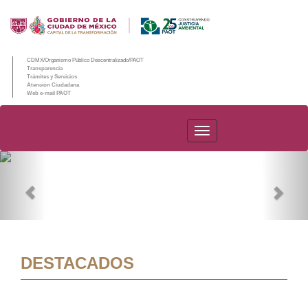
CDMX/Organismo Público Descentralizado/PAOT
Transparencia
Trámites y Servicios
Atención Ciudadana
Web e-mail PAOT
PAOT
Previous
Nex
DESTACADOS