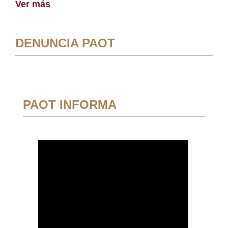
Ver más
DENUNCIA PAOT
PAOT INFORMA