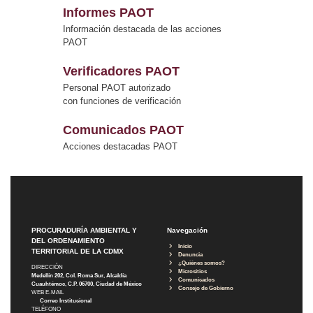
Informes PAOT
Información destacada de las acciones
PAOT
Verificadores PAOT
Personal PAOT autorizado
con funciones de verificación
Comunicados PAOT
Acciones destacadas PAOT
PROCURADURÍA AMBIENTAL Y
Navegación
DEL ORDENAMIENTO
Inicio
TERRITORIAL DE LA CDMX
Denuncia
¿Quiénes somos?
DIRECCIÓN
Micrositios
Medellín 202, Col. Roma Sur, Alcaldía
Comunicados
Cuauhtémoc, C.P. 06700, Ciudad de México
Consejo de Gobierno
WEB E-MAIL
Correo Institucional
TELÉFONO