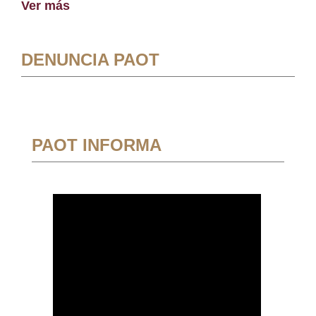
Ver más
DENUNCIA PAOT
PAOT INFORMA