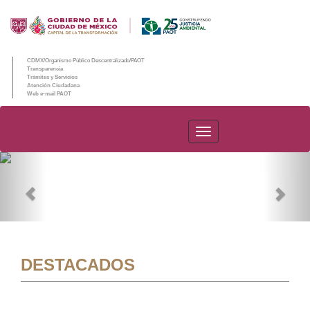
CDMX/Organismo Público Descentralizado/PAOT
Transparencia
Trámites y Servicios
Atención Ciudadana
Web e-mail PAOT
PAOT
Previous
Nex
DESTACADOS