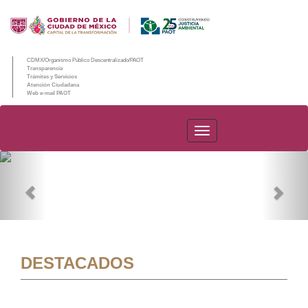
CDMX/Organismo Público Descentralizado/PAOT
Transparencia
Trámites y Servicios
Atención Ciudadana
Web e-mail PAOT
PAOT
Previous
Nex
DESTACADOS