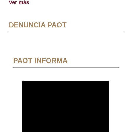
Ver más
DENUNCIA PAOT
PAOT INFORMA