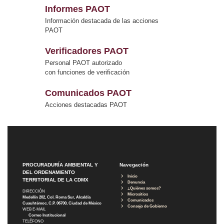
Informes PAOT
Información destacada de las acciones
PAOT
Verificadores PAOT
Personal PAOT autorizado
con funciones de verificación
Comunicados PAOT
Acciones destacadas PAOT
PROCURADURÍA AMBIENTAL Y
Navegación
DEL ORDENAMIENTO
Inicio
TERRITORIAL DE LA CDMX
Denuncia
¿Quiénes somos?
DIRECCIÓN
Micrositios
Medellín 202, Col. Roma Sur, Alcaldía
Comunicados
Cuauhtémoc, C.P. 06700, Ciudad de México
Consejo de Gobierno
WEB E-MAIL
Correo Institucional
TELÉFONO