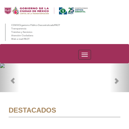
CDMX/Organismo Público Descentralizado/PAOT
Transparencia
Trámites y Servicios
Atención Ciudadana
Web e-mail PAOT
PAOT
Previous
Nex
DESTACADOS