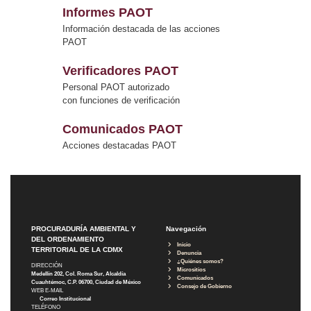
Informes PAOT
Información destacada de las acciones
PAOT
Verificadores PAOT
Personal PAOT autorizado
con funciones de verificación
Comunicados PAOT
Acciones destacadas PAOT
PROCURADURÍA AMBIENTAL Y
Navegación
DEL ORDENAMIENTO
Inicio
TERRITORIAL DE LA CDMX
Denuncia
¿Quiénes somos?
DIRECCIÓN
Micrositios
Medellín 202, Col. Roma Sur, Alcaldía
Comunicados
Cuauhtémoc, C.P. 06700, Ciudad de México
Consejo de Gobierno
WEB E-MAIL
Correo Institucional
TELÉFONO