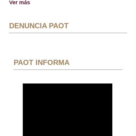
Ver más
DENUNCIA PAOT
PAOT INFORMA