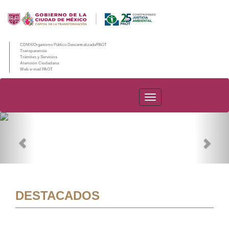
CDMX/Organismo Público Descentralizado/PAOT
Transparencia
Trámites y Servicios
Atención Ciudadana
Web e-mail PAOT
PAOT
Previous
Nex
DESTACADOS