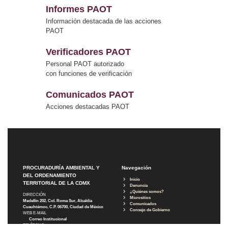
Informes PAOT
Información destacada de las acciones
PAOT
Verificadores PAOT
Personal PAOT autorizado
con funciones de verificación
Comunicados PAOT
Acciones destacadas PAOT
PROCURADURÍA AMBIENTAL Y
Navegación
DEL ORDENAMIENTO
Inicio
TERRITORIAL DE LA CDMX
Denuncia
¿Quiénes somos?
DIRECCIÓN
Micrositios
Medellín 202, Col. Roma Sur, Alcaldía
Comunicados
Cuauhtémoc, C.P. 06700, Ciudad de México
Consejo de Gobierno
WEB E-MAIL
Correo Institucional
TELÉFONO