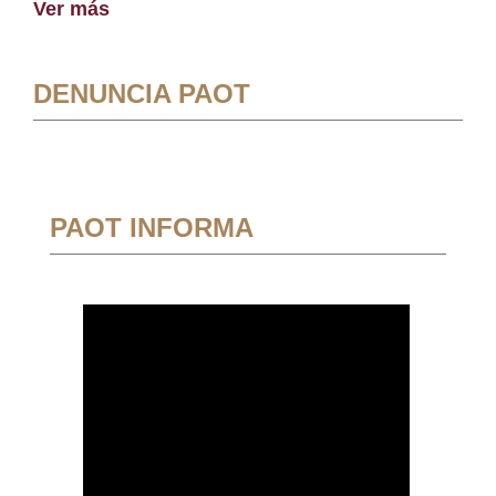
Ver más
DENUNCIA PAOT
PAOT INFORMA