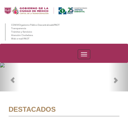
CDMX/Organismo Público Descentralizado/PAOT
Transparencia
Trámites y Servicios
Atención Ciudadana
Web e-mail PAOT
PAOT
Previous
Nex
DESTACADOS