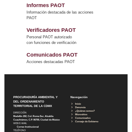
Informes PAOT
Información destacada de las acciones
PAOT
Verificadores PAOT
Personal PAOT autorizado
con funciones de verificación
Comunicados PAOT
Acciones destacadas PAOT
PROCURADURÍA AMBIENTAL Y
Navegación
DEL ORDENAMIENTO
Inicio
TERRITORIAL DE LA CDMX
Denuncia
¿Quiénes somos?
DIRECCIÓN
Micrositios
Medellín 202, Col. Roma Sur, Alcaldía
Comunicados
Cuauhtémoc, C.P. 06700, Ciudad de México
Consejo de Gobierno
WEB E-MAIL
Correo Institucional
TELÉFONO