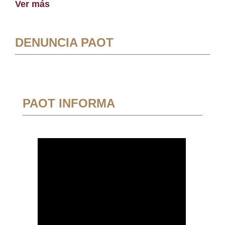
Ver más
DENUNCIA PAOT
PAOT INFORMA