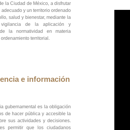
de la Ciudad de México, a disfrutar
 adecuado y un territorio ordenado
llo, salud y bienestar, mediante la
vigilancia de la aplicación y
 de la normatividad en materia
 ordenamiento territorial.
encia e información
ia gubernamental es la obligación
os de hacer pública y accesible la
bre sus actividades y decisiones.
es permitir que los ciudadanos