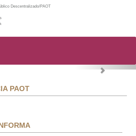
lico Descentralizado/PAOT
s
a
Next
IA PAOT
INFORMA