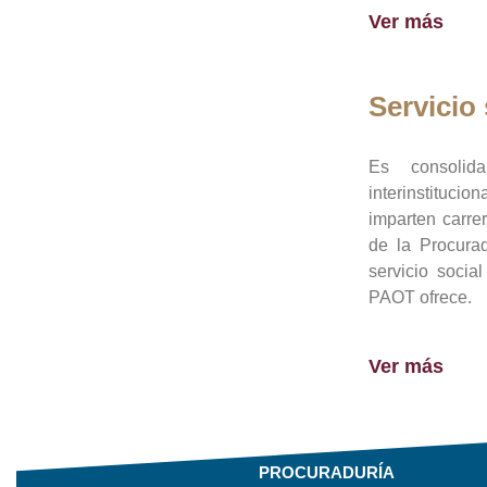
Ver más
Servicio 
Es consolid
interinstituci
imparten carre
de la Procura
servicio socia
PAOT ofrece.
Ver más
PROCURADURÍA