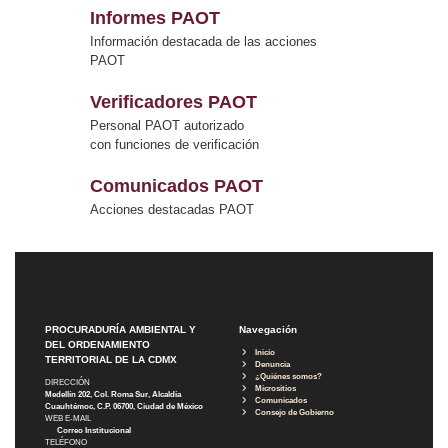
Informes PAOT
Información destacada de las acciones
PAOT
Verificadores PAOT
Personal PAOT autorizado
con funciones de verificación
Comunicados PAOT
Acciones destacadas PAOT
PROCURADURÍA AMBIENTAL Y
Navegación
DEL ORDENAMIENTO
Inicio
TERRITORIAL DE LA CDMX
Denuncia
¿Quiénes somos?
DIRECCIÓN
Micrositios
Medellín 202, Col. Roma Sur, Alcaldía
Comunicados
Cuauhtémoc, C.P. 06700, Ciudad de México
Consejo de Gobierno
WEB E-MAIL
Correo Institucional
TELÉFONO