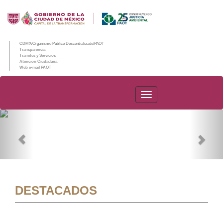
CDMX/Organismo Público Descentralizado/PAOT
Transparencia
Trámites y Servicios
Atención Ciudadana
Web e-mail PAOT
PAOT
Previous
Nex
DESTACADOS