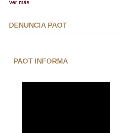
Ver más
DENUNCIA PAOT
PAOT INFORMA