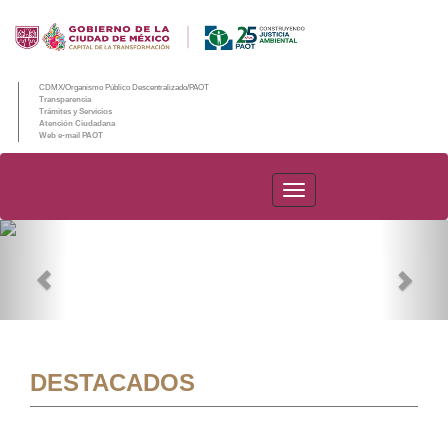
CDMX/Organismo Público Descentralizado/PAOT
Transparencia
Trámites y Servicios
Atención Ciudadana
Web e-mail PAOT
PAOT
Previous
Nex
DESTACADOS