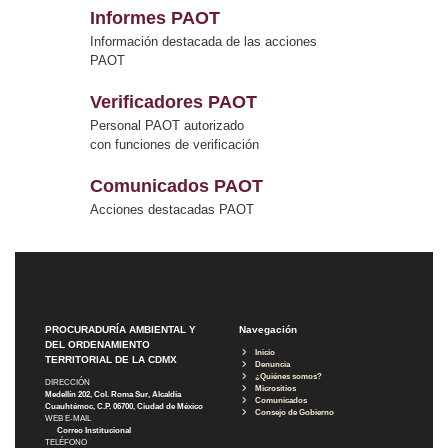
Informes PAOT
Información destacada de las acciones
PAOT
Verificadores PAOT
Personal PAOT autorizado
con funciones de verificación
Comunicados PAOT
Acciones destacadas PAOT
PROCURADURÍA AMBIENTAL Y
Navegación
DEL ORDENAMIENTO
Inicio
TERRITORIAL DE LA CDMX
Denuncia
¿Quiénes somos?
DIRECCIÓN
Micrositios
Medellín 202, Col. Roma Sur, Alcaldía
Comunicados
Cuauhtémoc, C.P. 06700, Ciudad de México
Consejo de Gobierno
WEB E-MAIL
Correo Institucional
TELÉFONO