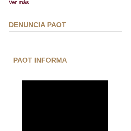
Ver más
DENUNCIA PAOT
PAOT INFORMA