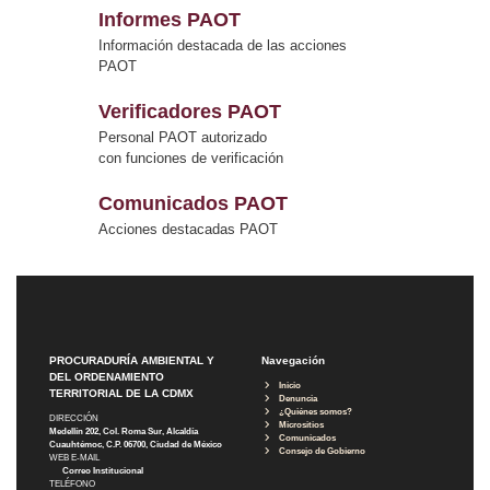
Informes PAOT
Información destacada de las acciones
PAOT
Verificadores PAOT
Personal PAOT autorizado
con funciones de verificación
Comunicados PAOT
Acciones destacadas PAOT
PROCURADURÍA AMBIENTAL Y
Navegación
DEL ORDENAMIENTO
Inicio
TERRITORIAL DE LA CDMX
Denuncia
¿Quiénes somos?
DIRECCIÓN
Micrositios
Medellín 202, Col. Roma Sur, Alcaldía
Comunicados
Cuauhtémoc, C.P. 06700, Ciudad de México
Consejo de Gobierno
WEB E-MAIL
Correo Institucional
TELÉFONO