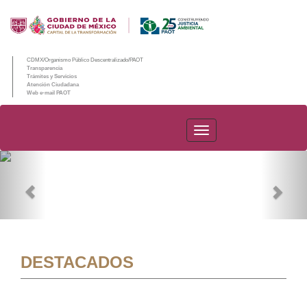
CDMX/Organismo Público Descentralizado/PAOT
Transparencia
Trámites y Servicios
Atención Ciudadana
Web e-mail PAOT
PAOT
Previous
Nex
DESTACADOS