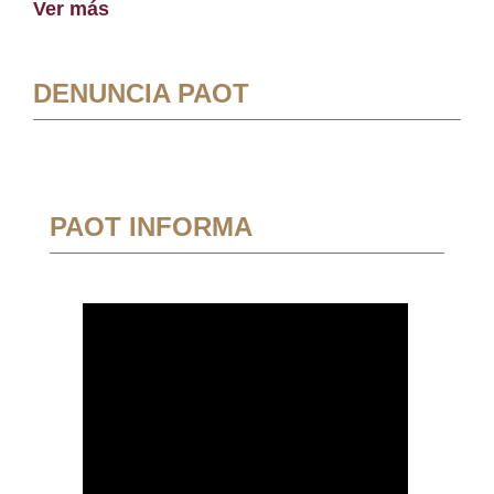
Ver más
DENUNCIA PAOT
PAOT INFORMA