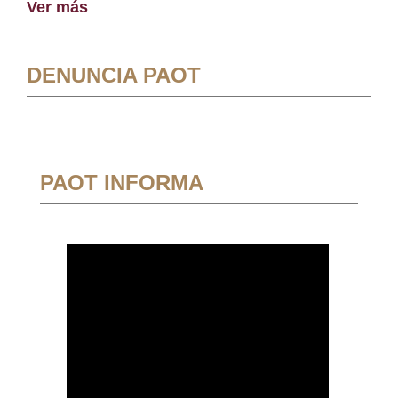
Ver más
DENUNCIA PAOT
PAOT INFORMA