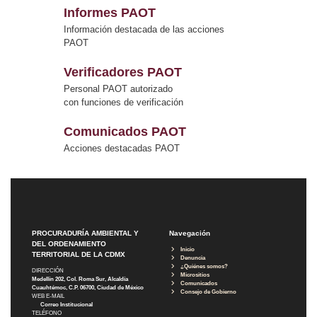
Informes PAOT
Información destacada de las acciones
PAOT
Verificadores PAOT
Personal PAOT autorizado
con funciones de verificación
Comunicados PAOT
Acciones destacadas PAOT
PROCURADURÍA AMBIENTAL Y
Navegación
DEL ORDENAMIENTO
Inicio
TERRITORIAL DE LA CDMX
Denuncia
¿Quiénes somos?
DIRECCIÓN
Micrositios
Medellín 202, Col. Roma Sur, Alcaldía
Comunicados
Cuauhtémoc, C.P. 06700, Ciudad de México
Consejo de Gobierno
WEB E-MAIL
Correo Institucional
TELÉFONO