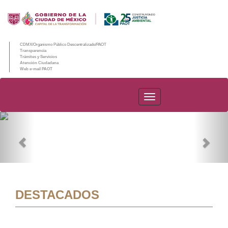
CDMX/Organismo Público Descentralizado/PAOT
Transparencia
Trámites y Servicios
Atención Ciudadana
Web e-mail PAOT
PAOT
Previous
Nex
DESTACADOS