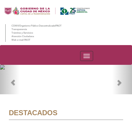
CDMX/Organismo Público Descentralizado/PAOT
Transparencia
Trámites y Servicios
Atención Ciudadana
Web e-mail PAOT
PAOT
Previous
Nex
DESTACADOS