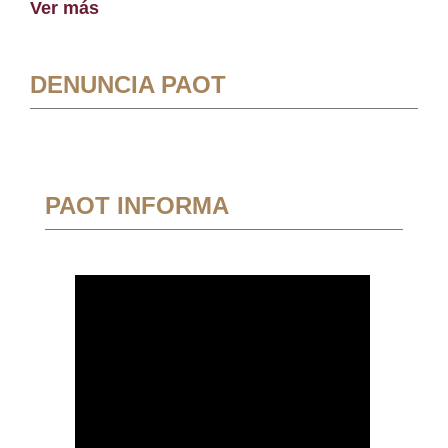
Ver más
DENUNCIA PAOT
PAOT INFORMA