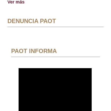
Ver más
DENUNCIA PAOT
PAOT INFORMA