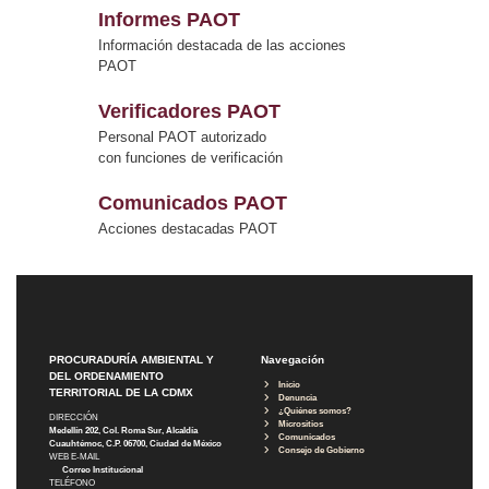
Informes PAOT
Información destacada de las acciones
PAOT
Verificadores PAOT
Personal PAOT autorizado
con funciones de verificación
Comunicados PAOT
Acciones destacadas PAOT
PROCURADURÍA AMBIENTAL Y
Navegación
DEL ORDENAMIENTO
Inicio
TERRITORIAL DE LA CDMX
Denuncia
¿Quiénes somos?
DIRECCIÓN
Micrositios
Medellín 202, Col. Roma Sur, Alcaldía
Comunicados
Cuauhtémoc, C.P. 06700, Ciudad de México
Consejo de Gobierno
WEB E-MAIL
Correo Institucional
TELÉFONO