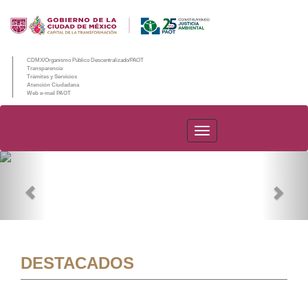
CDMX/Organismo Público Descentralizado/PAOT
Transparencia
Trámites y Servicios
Atención Ciudadana
Web e-mail PAOT
PAOT
Previous
Nex
DESTACADOS