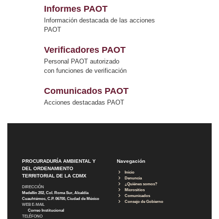
Informes PAOT
Información destacada de las acciones
PAOT
Verificadores PAOT
Personal PAOT autorizado
con funciones de verificación
Comunicados PAOT
Acciones destacadas PAOT
PROCURADURÍA AMBIENTAL Y
Navegación
DEL ORDENAMIENTO
Inicio
TERRITORIAL DE LA CDMX
Denuncia
¿Quiénes somos?
DIRECCIÓN
Micrositios
Medellín 202, Col. Roma Sur, Alcaldía
Comunicados
Cuauhtémoc, C.P. 06700, Ciudad de México
Consejo de Gobierno
WEB E-MAIL
Correo Institucional
TELÉFONO