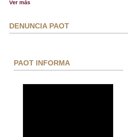
Ver más
DENUNCIA PAOT
PAOT INFORMA