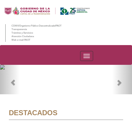
CDMX/Organismo Público Descentralizado/PAOT
Transparencia
Trámites y Servicios
Atención Ciudadana
Web e-mail PAOT
PAOT
Previous
Nex
DESTACADOS