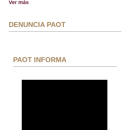
Ver más
DENUNCIA PAOT
PAOT INFORMA