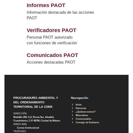
Informes PAOT
Información destacada de las acciones
PAOT
Verificadores PAOT
Personal PAOT autorizado
con funciones de verificación
Comunicados PAOT
Acciones destacadas PAOT
PROCURADURÍA AMBIENTAL Y
Navegación
DEL ORDENAMIENTO
Inicio
TERRITORIAL DE LA CDMX
Denuncia
¿Quiénes somos?
DIRECCIÓN
Micrositios
Medellín 202, Col. Roma Sur, Alcaldía
Comunicados
Cuauhtémoc, C.P. 06700, Ciudad de México
Consejo de Gobierno
WEB E-MAIL
Correo Institucional
TELÉFONO