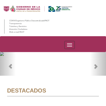
CDMX/Organismo Público Descentralizado/PAOT
Transparencia
Trámites y Servicios
Atención Ciudadana
Web e-mail PAOT
PAOT
Previous
Nex
DESTACADOS