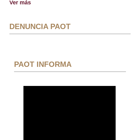
Ver más
DENUNCIA PAOT
PAOT INFORMA