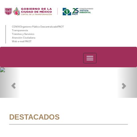
CDMX/Organismo Público Descentralizado/PAOT
Transparencia
Trámites y Servicios
Atención Ciudadana
Web e-mail PAOT
PAOT
Previous
Nex
DESTACADOS