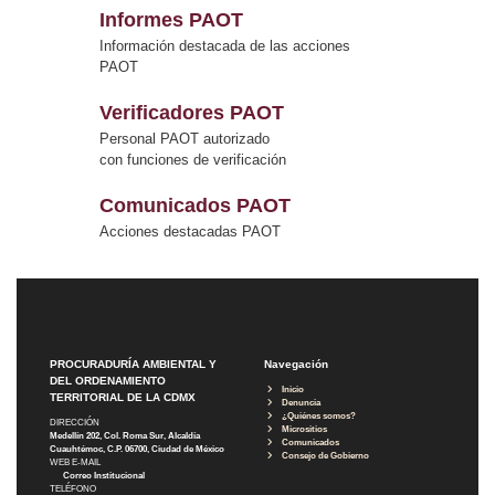
Informes PAOT
Información destacada de las acciones
PAOT
Verificadores PAOT
Personal PAOT autorizado
con funciones de verificación
Comunicados PAOT
Acciones destacadas PAOT
PROCURADURÍA AMBIENTAL Y
Navegación
DEL ORDENAMIENTO
Inicio
TERRITORIAL DE LA CDMX
Denuncia
¿Quiénes somos?
DIRECCIÓN
Micrositios
Medellín 202, Col. Roma Sur, Alcaldía
Comunicados
Cuauhtémoc, C.P. 06700, Ciudad de México
Consejo de Gobierno
WEB E-MAIL
Correo Institucional
TELÉFONO