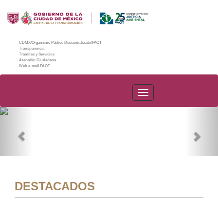
CDMX/Organismo Público Descentralizado/PAOT
Transparencia
Trámites y Servicios
Atención Ciudadana
Web e-mail PAOT
PAOT
Previous
Nex
DESTACADOS