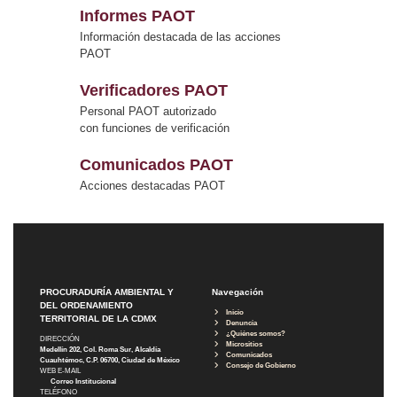
Informes PAOT
Información destacada de las acciones
PAOT
Verificadores PAOT
Personal PAOT autorizado
con funciones de verificación
Comunicados PAOT
Acciones destacadas PAOT
PROCURADURÍA AMBIENTAL Y
Navegación
DEL ORDENAMIENTO
Inicio
TERRITORIAL DE LA CDMX
Denuncia
¿Quiénes somos?
DIRECCIÓN
Micrositios
Medellín 202, Col. Roma Sur, Alcaldía
Comunicados
Cuauhtémoc, C.P. 06700, Ciudad de México
Consejo de Gobierno
WEB E-MAIL
Correo Institucional
TELÉFONO