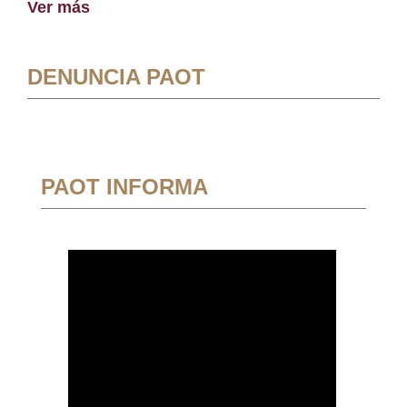
Ver más
DENUNCIA PAOT
PAOT INFORMA