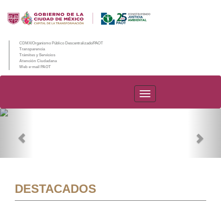
CDMX/Organismo Público Descentralizado/PAOT
Transparencia
Trámites y Servicios
Atención Ciudadana
Web e-mail PAOT
PAOT
Previous
Nex
DESTACADOS