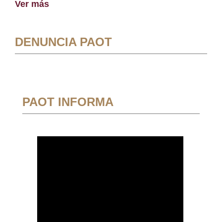
Ver más
DENUNCIA PAOT
PAOT INFORMA