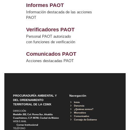
Informes PAOT
Información destacada de las acciones
PAOT
Verificadores PAOT
Personal PAOT autorizado
con funciones de verificación
Comunicados PAOT
Acciones destacadas PAOT
PROCURADURÍA AMBIENTAL Y
Navegación
DEL ORDENAMIENTO
Inicio
TERRITORIAL DE LA CDMX
Denuncia
¿Quiénes somos?
DIRECCIÓN
Micrositios
Medellín 202, Col. Roma Sur, Alcaldía
Comunicados
Cuauhtémoc, C.P. 06700, Ciudad de México
Consejo de Gobierno
WEB E-MAIL
Correo Institucional
TELÉFONO